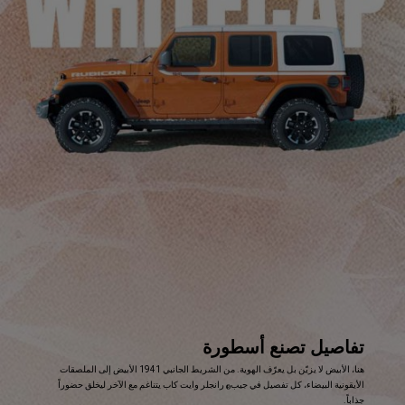
تفاصيل تصنع أسطورة
,
هنا، الأبيض لا يزيّن بل يعرّف الهوية. من الشريط الجانبي 1941 الأبيض إلى الملصقات
الأيقونية البيضاء، كل تفصيل في جيب
رانجلر وايت كاب يتناغم مع الآخر ليخلق حضوراً
®
جذاباً.