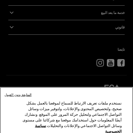
خدمة ما بعد البيع
قانوني
تابعنا
المتابعة بدون القبول
نستخدم ملفات تعريف الارتباط للسماح لموقعنا بالعمل بشكل
كرايسلر
دودج
رام
أبارث
ألفا
روميو
فيات
صحيح، ولتخصيص المحتوى والإعلانات، ولتوفير ميزات وسائل
التواصل الاجتماعي ولتحليل حركة المرور على الموقع. ونشارك
أيضًا المعلومات حول استخدامك موقعنا مع شركائنا على مستوى
©2026 FCA US LLC. جميع الحقوق محفوظة. كرايسلر، دودج، جيب، رام، موبار، إس آر تي هي
وسائل التواصل الاجتماعي والإعلانات والتحليلات.
سياسة
ألفا روميو وفيات هي علامات تجارية مسجلة لدى شركة FCA Group Marketing S.p.A ويلزم
الخصوصية