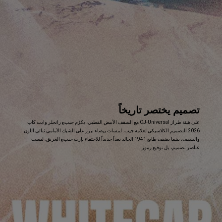
تصميم يختصر تاريخاً
,
على هيئة طراز CJ-Universal مع السقف الأبيض القطبي، يكرّم جيب
رانجلر وايت كاب
®
2026 التصميم الكلاسيكي لعلامة جيب. لمسات بيضاء تبرز على الشبك الأمامي ثنائي اللون
والسقف، بينما يضيف طابع 1941 الخالد بعداً جديداً للاحتفاء بإرث جيب
العريق. ليست
®
عناصر تصميم، بل توقيع رموز.
,