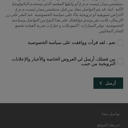
ستيلنتس ميدل إيست م م ح أو وكيلها المعتمد الذي يستخدم التكنولوجيا
الآلية. كما، قد يتم التواصل معك من قبل ستيلنتس ميدل إيست م م ح
لأغراض تسويقية أو ترويجية بناءً على سياسة الخصوصية. عند النقر على زر
الإرسال، فأنت تقر وتبدي موافقتك على هذا النوع من التواصل وسياسة
الخصوصية. توفر السيارات / الموديلات و خيارات تجربة القيادة تخضع
للتجار المحليين
يرجى
نعم ، لقد قرأت ووافقت على سياسة الخصوصية
التحديد
للمتابعة
من فضلك، أرسل لي العروض الخاصة والأخبار والإعلانات
الترويجية من جيب.
تواصل معنا
خريطة الموقع