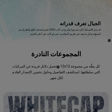
الجبال تعرف قدراته
,
قد يبدو كلاسيكياً، لكن جيب
رانجلر وايت كاب 2026 صُمم ليتحدّى الثلج والطرق غير
®
الممهّدة وكل ما يقف في طريق المغامرة، حتى لو كانت في أعلى القمم.
,
)
(
1
Disclosure
المجموعات النادرة
كل بطّة من مجموعة 12x12
تحمل دلائل فريدة عن المركبات
)
(
2
Disclosure
التي سنُطلقها. استكشف التفاصيل وحاول تخمين الإصدار القادم
لكل شهر.