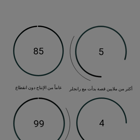
عاماً من الإنتاج دون انقطاع
أكثر من ملايين قصة بدأت مع رانجلر
8
9
كثر
اماً
جيال
لايين
ن
ن
الروح
لمغامرات
ما
لإنتاج
فسها
لايين
لنا
ون
صة
ي
دأت
نقطاع
ع
لبداية
انجلر