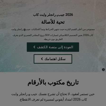
2026 جيب
رانجلر وايت كاب
®
,
تحية للأصالة
,
مستوحى من أعلى القمم الباردة حيث تنتهي الخرائط وتبدأ الحكايات. جيب
رانجلر وايت
®
كاب 2026 يحيي التصميم الكلاسيكي لسيارات SUV بروح المغامر العصري الذي يعرف
الطريق دون خريطة.
,
العودة إلى منصة الكشف
سجّل اهتمامك
,
)
(
1
Disclosure
تاريخ مكتوب بالأرقام
حين تستمر لعقود، لا تحتاج أن تشرح نفسك. جيب
رانجلر وايت
®
كاب 2026 امتداد أيقوني لمسيرة لم تعرف الانقطاع.