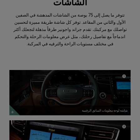
الشاشات
تتوفر ما يصل إلى 75 بوصة من الشاشات المدهشة في الصفين
الأول والثاني من المقاعد. توفر كل شاشة طريقة مميزة لتحسين
تواصلك مع مركبتك. تقدم جراند واجونير طرقاً مذهلة لتجعلك أكثر
اندماجاً مع تفاصيل رحلتك، مثل عرض معلومات الرحلة والتحكم
في مختلف مستويات الراحة والترفيه في المركبة.
شاشة
لوحة
)
(
1
Disclosure
معلومات
السائق
الرقمية
استكشف
المزيد
شاشة لوحة معلومات السائق الرقمية
نظام
يوكونيكت®
)
(
2
Disclosure
5
مع
شاشة