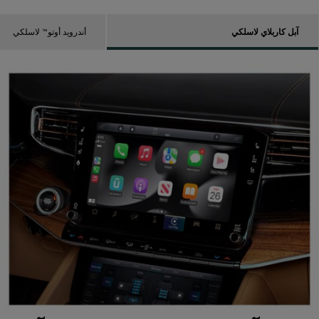
آبل كاربلاي لاسلكي
أندرويد أوتو™ لاسلكي