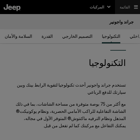
القائمة
المركبات
جراند واجونير
داخلي
التكنولوجيا
التصميم الخارجي
القدرة
السلامة والأمان
التكنولوجيا
تستخدم جراند واجونير أحدث تكنولوجيا لتقوية الرابط بينك وبين
سيارتك للدفع الرباعي
مع أكثر من 75 بوصة متوفرة من مساحة الشاشات، بما في ذلك
الشاشة التفاعلية للراكب الأمامي الحصرية، ونظام يوكونيكت®
المذهل ونظام الترفيه ماكنتوش® المتوفر الأول في مجاله،
يمكنك التفاعل مع مركبتك كما لم تفعل من قبل.